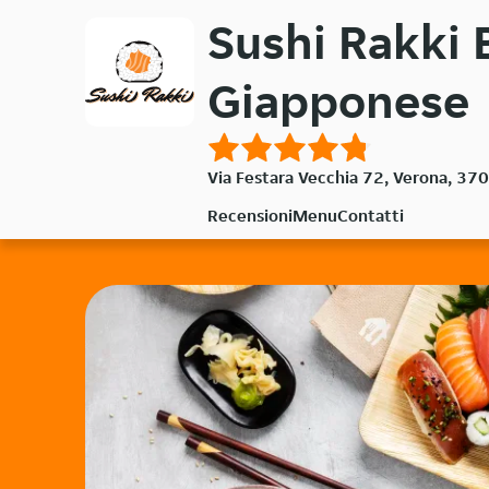
Passa
Sushi Rakki 
al
contenuto
Giapponese
principale
Via Festara Vecchia 72, Verona, 37
Recensioni
Menu
Contatti